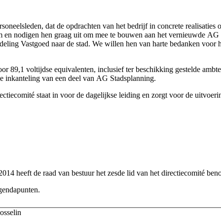
eelsleden, dat de opdrachten van het bedrijf in concrete realisaties o
 en nodigen hen graag uit om mee te bouwen aan het vernieuwde AG V
deling Vastgoed naar de stad. We willen hen van harte bedanken voor h
89,1 voltijdse equivalenten, inclusief ter beschikking gestelde ambte
 de inkanteling van een deel van AG Stadsplanning.
ctiecomité staat in voor de dagelijkse leiding en zorgt voor de uitvoerin
14 heeft de raad van bestuur het zesde lid van het directiecomité ben
gendapunten.