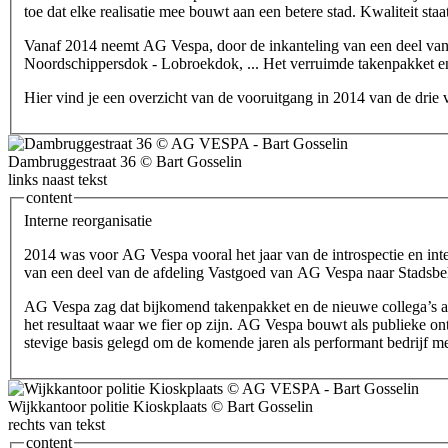
toe dat elke realisatie mee bouwt aan een betere stad. Kwaliteit sta
Vanaf 2014 neemt AG Vespa, door de inkanteling van een deel van A
Noordschippersdok - Lobroekdok, ... Het verruimde takenpakket en 
Hier vind je een overzicht van de vooruitgang in 2014 van de drie
Dambruggestraat 36 © Bart Gosselin
links naast tekst
content
Interne reorganisatie
2014 was voor AG Vespa vooral het jaar van de introspectie en inte
van een deel van de afdeling Vastgoed van AG Vespa naar Stadsbe
AG Vespa zag dat bijkomend takenpakket en de nieuwe collega’s als
het resultaat waar we fier op zijn. AG Vespa bouwt als publieke on
stevige basis gelegd om de komende jaren als performant bedrijf met
Wijkkantoor politie Kioskplaats © Bart Gosselin
rechts van tekst
content