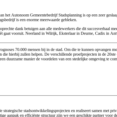
tie van het Autonoom Gemeentebedrijf Stadsplanning is op een zeer ges
lingsbedrijf is een enorme meerwaarde gebleken.
jn oprechte dank betuigen aan alle medewerkers die dit succesverhaal mees
t gaat vooruit. Neerland in Wilrijk, Eksterlaar in Deurne, Cadix in A
 prognoses 70.000 mensen bij in de stad. Om die te kunnen opvangen m
even die hierbij zullen helpen. De verschillende proefprojecten in de 2
op een duurzame manier de voordelen van een stedelijke omgeving te c
de strategische stadsontwikkelingsprojecten en realiseert samen met pri
tige aanpak en efficiënte structuur zijn we een geschikte partner voor 