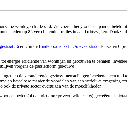
duurzame woningen in de stad. We voeren het grond- en pandenbeleid uit
neenheden op 85 verschillende locaties in aandachtswijken. Dankzij d
estraat 36
en 7 in de
Lindeboomstraat - Ooievaarstraat
. Er waren 6 pr
 tot energie-efficiëntie van woningen en gebouwen te behalen, investe
rblijven volgens de passiefnorm gebouwd.
woningen en de veranderende gezinssamenstellingen betekenen een uitda
ame én betaalbare manier de voordelen van een stedelijke omgeving co
o ook de private sector overtuigen van de mogelijkheden.
oneenheden (al dan niet door privéontwikkelaars) gecreëerd. In totaal 