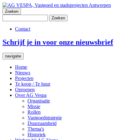
Zoeken
Zoeken
Contact
Topnavigatie
Schrijf je in voor onze nieuwsbrief
navigatie
Home
Nieuws
Hoofdnavigatie
Projecten
Te koop / Te huur
Oproepen
Over AG Vespa
Organisatie
Missie
Rollen
Vastgoedstrategie
Duurzaamheid
Thema's
Historiek