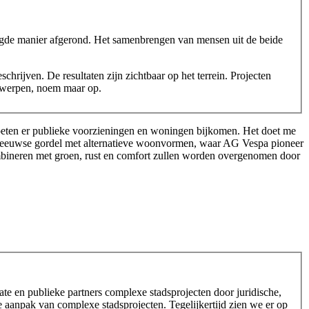
laagde manier afgerond. Het samenbrengen van mensen uit de beide
chrijven. De resultaten zijn zichtbaar op het terrein. Projecten
ntwerpen, noem maar op.
oeten er publieke voorzieningen en woningen bijkomen. Het doet me
0ste eeuwse gordel met alternatieve woonvormen, waar AG Vespa pioneer
ombineren met groen, rust en comfort zullen worden overgenomen door
vate en publieke partners complexe stadsprojecten door juridische,
de aanpak van complexe stadsprojecten. Tegelijkertijd zien we er op