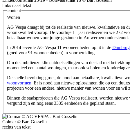
Lindeboomstraat 25-29 - Ooievaarstraat 16 © Bart Gosselin
links naast tekst
content
Wonen
AG Vespa draagt bij tot de realisatie van nieuwe, kwalitatieve en 
woonkwaliteit voorop. De voorbije 11 jaar realiseerden we 272 woo
betaalbaar wonen voor jonge gezinnen in Antwerpen ondersteund.
In 2014 leverde AG Vespa 11 wooneenheden op: 4 in de
Dambrugg
(goed voor 91 wooneenheden) in voorbereiding.
Om de ambitieuze klimaatdoelstellingen van de stad met betrekking
momenteel een aantal woningen, maar ook scholen en kinderdagve
De snelle bevolkingsgroei, de nood aan betaalbare, kwalitatieve 
woonvormen
. Er is nood aan nieuwe oplossingen die op een duurz
projecten voor een andere, nieuwe manier van wonen voor en wil z
Binnen de stadsprojecten die AG Vespa realiseert, worden nieuwe wo
vergund zijn en nog eens 3335 eenheden die gepland staan.
Colmar © Bart Gosselin
rechts van tekst