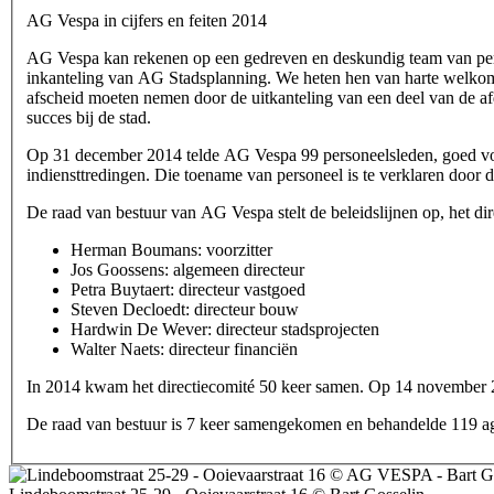
AG Vespa in cijfers en feiten 2014
AG Vespa kan rekenen op een gedreven en deskundig team van person
inkanteling van AG Stadsplanning. We heten hen van harte welkom
afscheid moeten nemen door de uitkanteling van een deel van de af
succes bij de stad.
Op 31 december 2014 telde AG Vespa 99 personeelsleden, goed voor 
indiensttredingen. Die toename van personeel is te verklaren door
De raad van bestuur van AG Vespa stelt de beleidslijnen op, het dire
Herman Boumans: voorzitter
Jos Goossens: algemeen directeur
Petra Buytaert: directeur vastgoed
Steven Decloedt: directeur bouw
Hardwin De Wever: directeur stadsprojecten
Walter Naets: directeur financiën
In 2014 kwam het directiecomité 50 keer samen. Op 14 november 20
De raad van bestuur is 7 keer samengekomen en behandelde 119 a