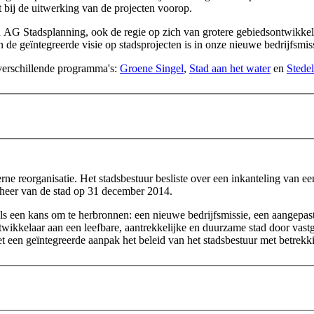
at bij de uitwerking van de projecten voorop.
G Stadsplanning, ook de regie op zich van grotere gebiedsontwikkelin
de geïntegreerde visie op stadsprojecten is in onze nieuwe bedrijfsmi
 verschillende programma's:
Groene Singel
,
Stad aan het water
en
Stedel
rne reorganisatie. Het stadsbestuur besliste over een inkanteling van e
heer van de stad op 31 december 2014.
 een kans om te herbronnen: een nieuwe bedrijfsmissie, een aangepaste 
twikkelaar aan een leefbare, aantrekkelijke en duurzame stad door vast
 een geïntegreerde aanpak het beleid van het stadsbestuur met betrekkin