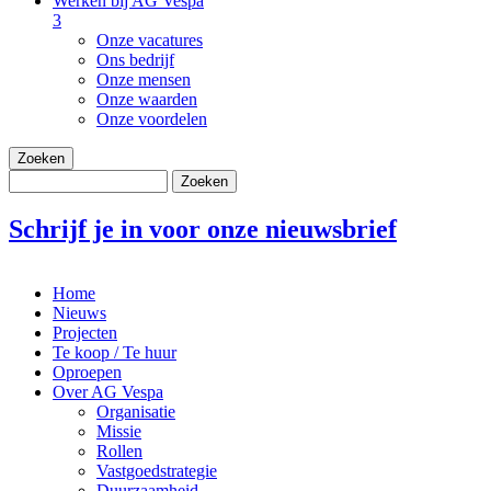
Werken bij AG Vespa
3
Onze vacatures
Ons bedrijf
Onze mensen
Onze waarden
Onze voordelen
Zoeken
Zoeken
Schrijf je in voor onze nieuwsbrief
Home
Nieuws
Hoofdnavigatie
Projecten
Te koop / Te huur
Oproepen
Over AG Vespa
Organisatie
Missie
Rollen
Vastgoedstrategie
Duurzaamheid